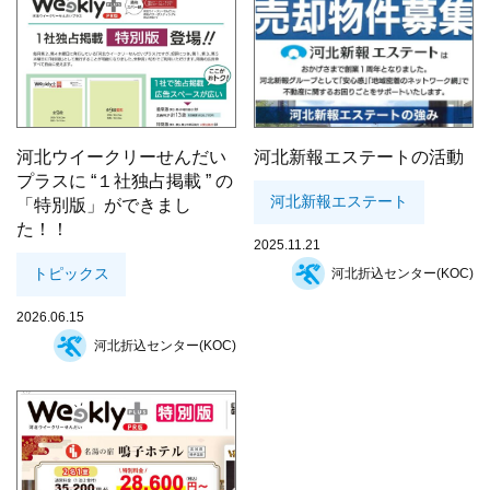
河北ウイークリーせんだい
河北新報エステートの活動
プラスに “１社独占掲載 ” の
河北新報エステート
「特別版」ができまし
た！！
2025.11.21
トピックス
河北折込センター(KOC)
2026.06.15
河北折込センター(KOC)