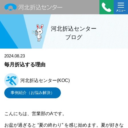
河北折込センター
受付時
メニュ
間：平
ー
河北折込センター
日
ブログ
9:00～
18:00
TEL：
2024.08.23
022-
毎月折込する理由
390-
7322
河北折込センター(KOC)
事例紹介（お悩み解決）
こんにちは、営業部のAです。
お盆が過ぎると “夏の終わり” を感じ始めます。夏が好きな