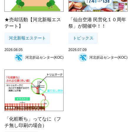
★売却活動【河北新報エス
「仙台空港 民営化１０周年
テート】
祭」が開催中！！
河北新報エステート
トピックス
2026.08.05
2026.07.09
河北折込センター(KOC)
河北折込センター(KOC)
「化粧断ち」ってなに（フ
チ無し印刷の場合）