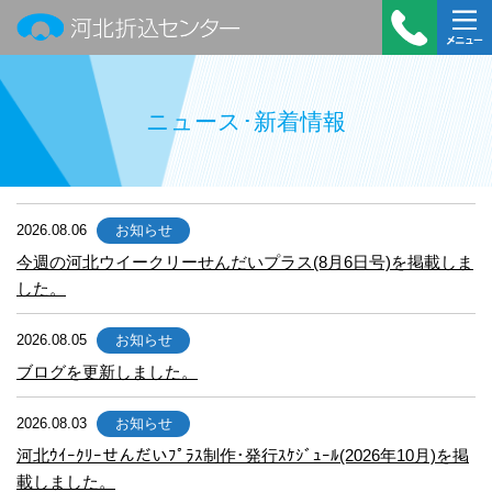
河北折込センター
受付時
メニュ
間：平
ー
ニュース･新着情報
日
9:00～
18:00
TEL：
2026.08.06
お知らせ
022-
390-
今週の河北ウイークリーせんだいプラス(8月6日号)を掲載しま
した。
7322
2026.08.05
お知らせ
ブログを更新しました。
2026.08.03
お知らせ
河北ｳｲｰｸﾘｰせんだいﾌﾟﾗｽ制作･発行ｽｹｼﾞｭｰﾙ(2026年10月)を掲
載しました。