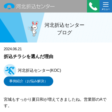
河北折込センター
受付時
メニュ
間：平
ー
河北折込センター
日
ブログ
9:00～
18:00
TEL：
2024.06.21
022-
折込チラシを選んだ理由
390-
7322
河北折込センター(KOC)
事例紹介（お悩み解決）
宮城もすっかり夏日和が増えてきましたね。営業部のAで
す。