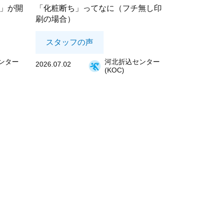
祭」が開
「化粧断ち」ってなに（フチ無し印
刷の場合）
スタッフの声
ンター
河北折込センター
2026.07.02
(KOC)