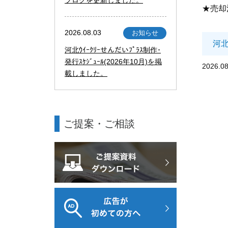
★売却
2026.08.03
お知らせ
河
河北ｳｲｰｸﾘｰせんだいﾌﾟﾗｽ制作･
発行ｽｹｼﾞｭｰﾙ(2026年10月)を掲
2026.08
載しました。
ご提案・ご相談