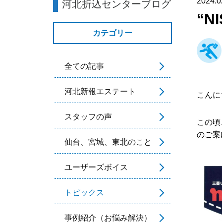
2024.0
河北折込センターブログ
“
カテゴリー
全ての記事
河北新報エステート
こんに
スタッフの声
この頃
のご案
仙台、宮城、東北のこと
ユーザーズボイス
トピックス
事例紹介（お悩み解決）