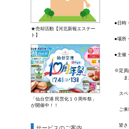
●日時・
★売却活動【河北新報エステー
ト】
●場所
●主催
※定員
また、
スペシ
「仙台空港 民営化１０周年祭」
が開催中！！
ご来場
皆さま
サービスのご案内