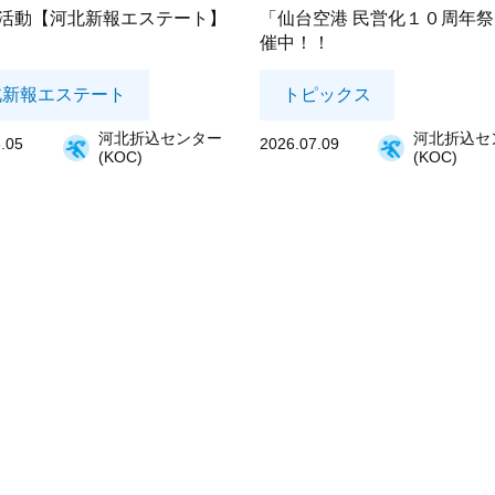
活動【河北新報エステート】
「仙台空港 民営化１０周年
催中！！
北新報エステート
トピックス
河北折込センター
河北折込セ
.05
2026.07.09
(KOC)
(KOC)