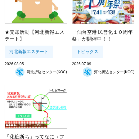
★売却活動【河北新報エス
「仙台空港 民営化１０周年
テート】
祭」が開催中！！
河北新報エステート
トピックス
2026.08.05
2026.07.09
河北折込センター(KOC)
河北折込センター(KOC)
「化粧断ち」ってなに（フ