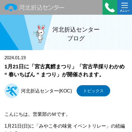
河北折込センター
受付時
メニュ
間：平
ー
河北折込センター
日
ブログ
9:00～
18:00
TEL：
2024.01.19
022-
1月21日に「宮古真鱈まつり」「宮古早採りわかめ
390-
“ 春いちばん ” まつり」が開催されます。
7322
河北折込センター(KOC)
トピックス
こんにちは。営業部のＭです。
1月21日(日)に「みやこ冬の味覚 イベントリレー」の続編