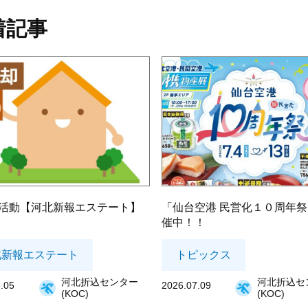
着記事
活動【河北新報エステート】
「仙台空港 民営化１０周年
催中！！
北新報エステート
トピックス
河北折込センター
河北折込セ
.05
2026.07.09
(KOC)
(KOC)