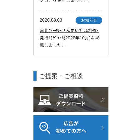
2026.08.03
お知らせ
河北ｳｲｰｸﾘｰせんだいﾌﾟﾗｽ制作･
発行ｽｹｼﾞｭｰﾙ(2026年10月)を掲
載しました。
ご提案・ご相談