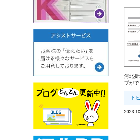
河北折
プがで
ト
2023.10