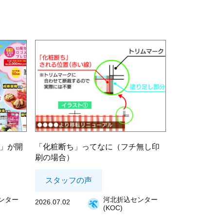
祭」が開
「化粧断ち」ってなに（フチ無し印
刷の場合）
スタッフの声
ンター
河北折込センター
2026.07.02
(KOC)