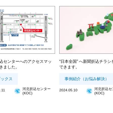
込センターへのアクセスマッ
“日本全国” へ新聞折込チラシ
きました。
できます。
ピックス
事例紹介（お悩み解決）
河北折込センター
河北折込セ
.11
2024.05.10
(KOC)
(KOC)