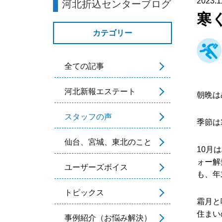
2023.1
河北折込センターブログ
寒
カテゴリー
全ての記事
河北新報エステート
朝晩は
スタッフの声
季節は
仙台、宮城、東北のこと
10月
ォー解
ユーザーズボイス
も、年
トピックス
霜月と
住まい
事例紹介（お悩み解決）