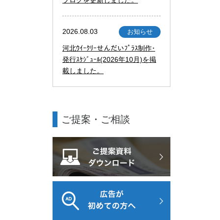
2026.08.03
お知らせ
河北ｳｲｰｸﾘｰせんだいﾌﾟﾗｽ制作･
発行ｽｹｼﾞｭｰﾙ(2026年10月)を掲
載しました。
ご提案・ご相談