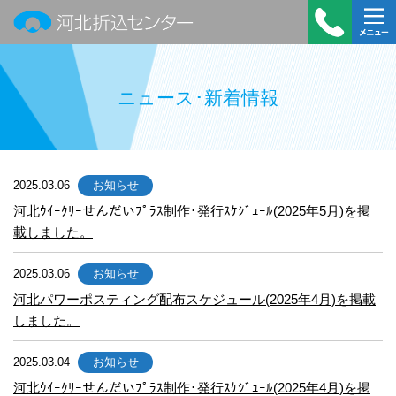
河北折込センター
受付時
メニュ
間：平
ー
ニュース･新着情報
日
9:00～
18:00
TEL：
2025.03.06
お知らせ
022-
390-
河北ｳｲｰｸﾘｰせんだいﾌﾟﾗｽ制作･発行ｽｹｼﾞｭｰﾙ(2025年5月)を掲
載しました。
7322
2025.03.06
お知らせ
河北パワーポスティング配布スケジュール(2025年4月)を掲載
しました。
2025.03.04
お知らせ
河北ｳｲｰｸﾘｰせんだいﾌﾟﾗｽ制作･発行ｽｹｼﾞｭｰﾙ(2025年4月)を掲