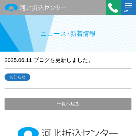
河北折込センター
受付時
メニュ
間：平
ー
ニュース･新着情報
日
9:00～
18:00
TEL：
2025.06.11
ブログを更新しました。
022-
390-
お知らせ
7322
一覧へ戻る