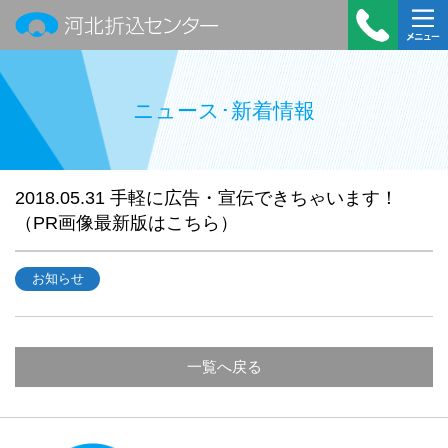
河北折込センター
受付時
メニュ
間：平
ー
ニュース･新着情報
日
9:00～
18:00
TEL：
2018.05.31
手軽に広告・宣伝できちゃいます！
022-
（PR画像最新版はこちら）
390-
7322
お知らせ
一覧へ戻る