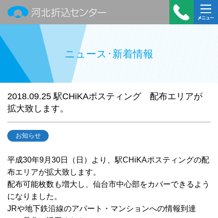
河北折込センター
受付時
メニュ
間：平
ー
ニュース･新着情報
日
9:00～
18:00
TEL：
2018.09.25
駅CHiKAポスティング 配布エリアが
022-
拡大致します。
390-
7322
お知らせ
平成30年9月30日（日）より、駅CHiKAポスティングの配
布エリアが拡大致します。
配布可能枚数も増大し、仙台市中心部をカバーできるよう
になりました。
JRや地下鉄沿線のアパート・マンションへの情報到達